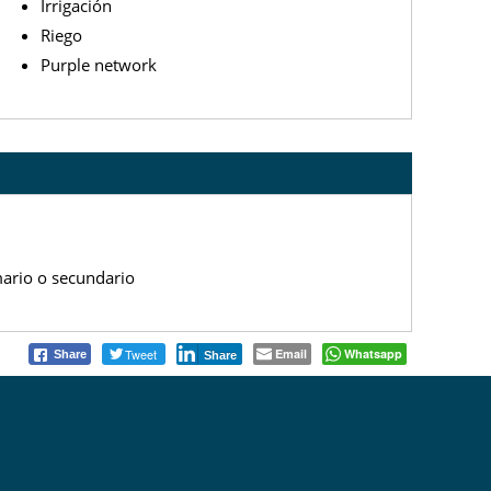
Irrigación
Riego
Purple network
ario o secundario
Tweet
Email
Whatsapp
Share
Share